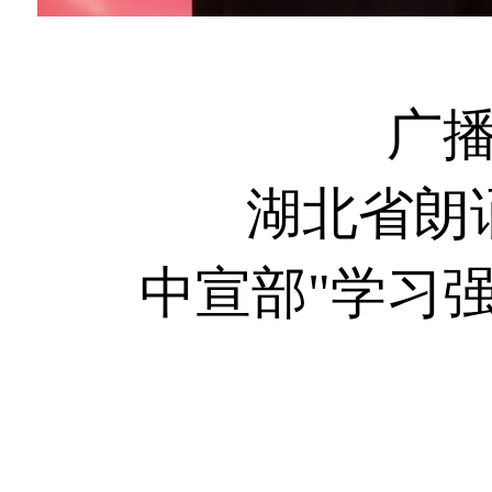
湖北
广
湖北省朗
中宣部"学习