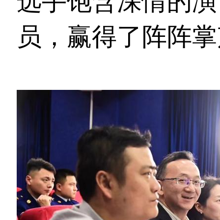
选手饱含深情的演
员，赢得了阵阵掌